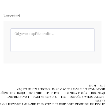
komentari
DOM
KO
ŽIVJETI PUNIM PLUČIMA: KAKO OSOBE S INVALIDITETOM MOGU 
UČIMO INKLUZIJU
OVO NIJE DOPUSTIVO
OGLASNA PLOČA
DOGAĐAJ
PARTNERSTVO 1.
PARTNERSTVO 2.
TIM
BUDUĆE SAVJETOVALIŠTE
PARTNE
AŽNE DRŽAVNE I ŽUPANIJSKE INSTITUCIJE KOJE DOPRINOSE BOLJOJ KVALIT