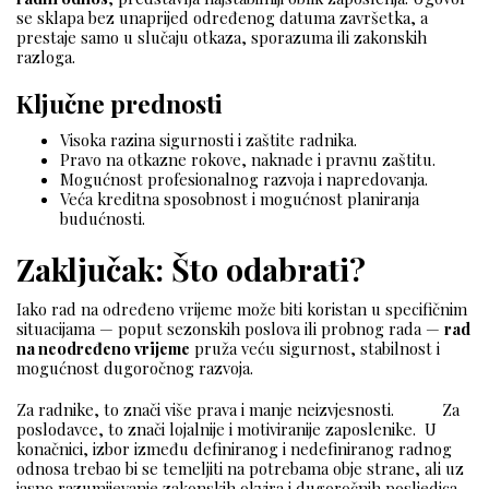
se sklapa bez unaprijed određenog datuma završetka, a
prestaje samo u slučaju otkaza, sporazuma ili zakonskih
razloga.
Ključne prednosti
Visoka razina sigurnosti i zaštite radnika.
Pravo na otkazne rokove, naknade i pravnu zaštitu.
Mogućnost profesionalnog razvoja i napredovanja.
Veća kreditna sposobnost i mogućnost planiranja
budućnosti.
Zaključak: Što odabrati?
Iako rad na određeno vrijeme može biti koristan u specifičnim
situacijama — poput sezonskih poslova ili probnog rada —
rad
na neodređeno vrijeme
pruža veću sigurnost, stabilnost i
mogućnost dugoročnog razvoja.
Za radnike, to znači više prava i manje neizvjesnosti. Za
poslodavce, to znači lojalnije i motiviranije zaposlenike. U
konačnici, izbor između definiranog i nedefiniranog radnog
odnosa trebao bi se temeljiti na potrebama obje strane, ali uz
jasno razumijevanje zakonskih okvira i dugoročnih posljedica.