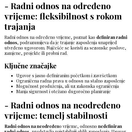
- Radni odnos na određeno
vrijeme: fleksibilnost s rokom
trajanja
Radni odnos na određeno vrijeme, poznat kao
definiran radni
odnos
, podrazumijeva da je trajanje zaposlenja unaprijed
utvrđeno ugovorom. Najčešće se koristi za sezonske poslove,
zamjene, projekte ili probni rad.
Ključne značajke
Ugovor s jasno definiranim početkom i završetkom
Ograničena radna prava u odnosu na stalno zaposlenje
Mogućnost produženja, ali uz zakonska ograničenja
Manja sigurnost i otežano dugoročno planiranje
- Radni odnos na neodređeno
vrijeme: temelj stabilnosti
Radni odnos na neodređen
o vrijeme, odnosno
nedefiniran
radni odnos
, predstavlja najstabilniji oblik zaposlenja. Ugovor