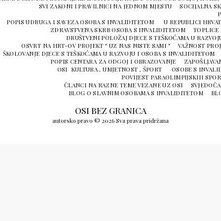
SVI ZAKONI I PRAVILNICI NA JEDNOM MJESTU
SOCIJALNA S
P
POPIS UDRUGA I SAVEZA OSOBA S INVALIDITETOM U REPUBLICI HRVA
ZDRAVSTVENA SKRB OSOBA S INVALIDITETOM
TOPLICE 
DRUŠTVENI POLOŽAJ DJECE S TEŠKOĆAMA U RAZVOJU
OSVRT NA HRT-OV PROJEKT " UZ NAS NISTE SAMI "
VAŽNOST PROJ
ŠKOLOVANJE DJECE S TEŠKOĆAMA U RAZVOJU I OSOBA S INVALIDITETOM
POPIS CENTARA ZA ODGOJ I OBRAZOVANJE
ZAPOŠLJAVA
OSI KULTURA , UMJETNOST , ŠPORT
OSOBE S INVALI
POVIJEST PARAOLIMPIJSKIH SPOR
ČLANCI NA RAZNE TEME VEZANE UZ OSI
SVJEDOČA
BLOG O SLAVNIM OSOBAMA S INVALIDITETOM
BLO
OSI BEZ GRANICA
autorsko pravo © 2026 Sva prava pridržana