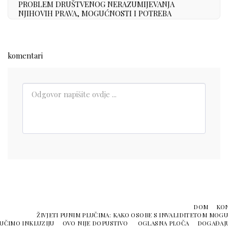
PROBLEM DRUŠTVENOG NERAZUMIJEVANJA
NJIHOVIH PRAVA, MOGUĆNOSTI I POTREBA
komentari
DOM
KO
ŽIVJETI PUNIM PLUČIMA: KAKO OSOBE S INVALIDITETOM MOGU 
UČIMO INKLUZIJU
OVO NIJE DOPUSTIVO
OGLASNA PLOČA
DOGAĐAJ