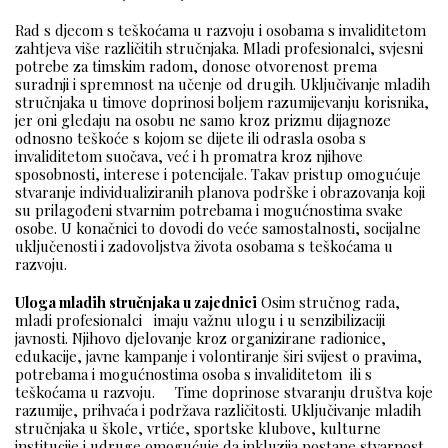
Rad s djecom s teškoćama u razvoju i osobama s invaliditetom
zahtjeva više različitih stručnjaka. Mladi profesionalci, svjesni
potrebe za timskim radom, donose otvorenost prema
suradnji i spremnost na učenje od drugih. Uključivanje mladih
stručnjaka u timove doprinosi boljem razumijevanju korisnika,
jer oni gledaju na osobu ne samo kroz prizmu dijagnoze
odnosno teškoće s kojom se dijete ili odrasla osoba s
invaliditetom suočava, već i h promatra kroz njihove
sposobnosti, interese i potencijale. Takav pristup omogućuje
stvaranje individualiziranih planova podrške i obrazovanja koji
su prilagođeni stvarnim potrebama i mogućnostima svake
osobe. U konačnici to dovodi do veće samostalnosti, socijalne
uključenosti i zadovoljstva života osobama s teškoćama u
razvoju.
Uloga mladih stručnjaka u zajednici
Osim stručnog rada,
mladi profesionalci imaju važnu ulogu i u senzibilizaciji
javnosti. Njihovo djelovanje kroz organizirane radionice,
edukacije, javne kampanje i volontiranje širi svijest o pravima,
potrebama i mogućnostima osoba s invaliditetom ili s
teškoćama u razvoju. Time doprinose stvaranju društva koje
razumije, prihvaća i podržava različitosti. Uključivanje mladih
stručnjaka u škole, vrtiće, sportske klubove, kulturne
institucije i udruge omogućuje da inkluzija postane stvarnost