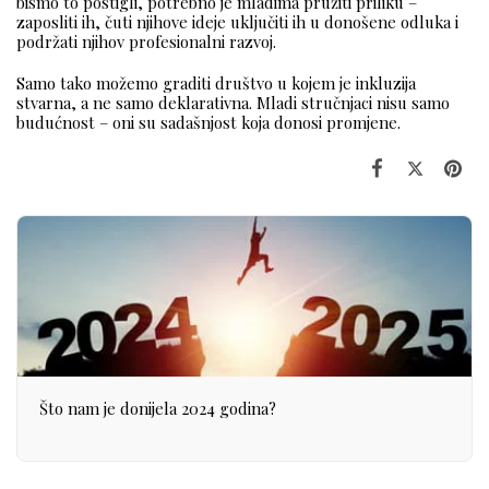
bismo to postigli, potrebno je mladima pružiti priliku –
zaposliti ih, čuti njihove ideje uključiti ih u donošene odluka i
podržati njihov profesionalni razvoj.
Samo tako možemo graditi društvo u kojem je inkluzija
stvarna, a ne samo deklarativna. Mladi stručnjaci nisu samo
budućnost – oni su sadašnjost koja donosi promjene.
Što nam je donijela 2024 godina?