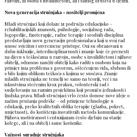
razvoju, ili osoba s invaliditetom, ali i samog društva u cjelini.
Nova generacija stručnjaka – nositelji promjena
Mladi stručnjaci koji dolaze iz područja edukacijsko –
rehabilitacijskih znanosti, psihologije, socijalnog rada,
logopedije, fizoterapije, radne terapije i srodnih disciplina
predstavljaju novu generaciju profesionalaca koji u svoj rad
unose svježinu i suvremene pristupe. Oni su obrazovani u
duhu inkluzije, interdisciplinarnosti i znanje koje će prenesti
na djecu s teškoćama u razvoju, osobe s invaliditetom i njihove
obitelji, odnosno naučiti obitelji kako raditi s osobom koja na
primjer ima problema s govorom, oštećenjem vida, sluhom ili
s bilo kojim oblikom teškoća s kojima se suočava. Znanje
mladih stručnjaka ne temelji se samo na teoriji, već i na
iskustvima stečenim kroz praksu, volonterski rad i
sudjelovanju na raznim projektima koji promiču jednakosti i
ljudska prava. Mladi stručnjaci vrlo često donose nove ideje o
načinu pružanja podrške – od primjene tehnologije u
edukaciji, preko kvalitetnih oblika terapije (glazba, pokret,
umjetnost), do korištenja inovativnih metoda komunikacije.
Njihova motiviranost i entuzijazam često djeluju na starije
kolege, ali i na obitelj i same korisnike.
Važnost suradnje stručnjaka