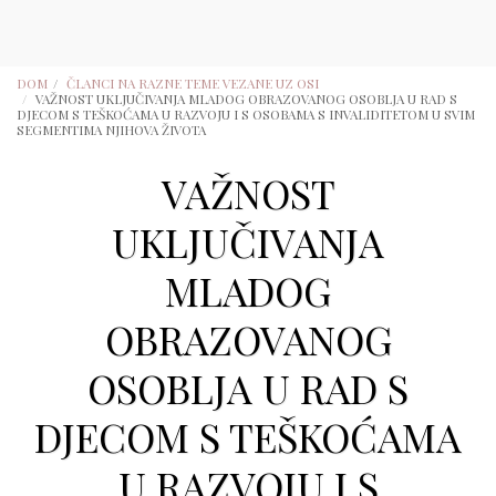
DOM
ČLANCI NA RAZNE TEME VEZANE UZ OSI
VAŽNOST UKLJUČIVANJA MLADOG OBRAZOVANOG OSOBLJA U RAD S
DJECOM S TEŠKOĆAMA U RAZVOJU I S OSOBAMA S INVALIDITETOM U SVIM
SEGMENTIMA NJIHOVA ŽIVOTA
VAŽNOST
UKLJUČIVANJA
MLADOG
OBRAZOVANOG
OSOBLJA U RAD S
DJECOM S TEŠKOĆAMA
U RAZVOJU I S