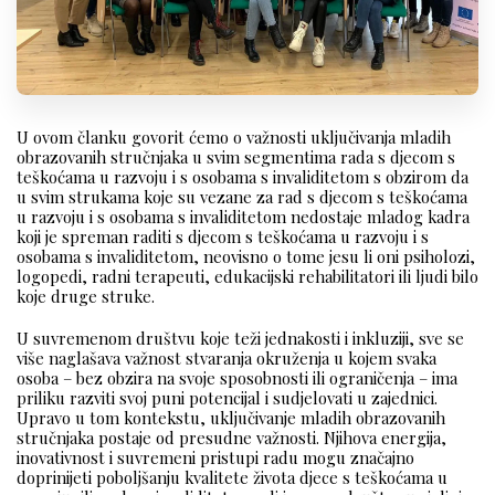
U ovom članku govorit ćemo o važnosti uključivanja mladih
obrazovanih stručnjaka u svim segmentima rada s djecom s
teškoćama u razvoju i s osobama s invaliditetom s obzirom da
u svim strukama koje su vezane za rad s djecom s teškoćama
u razvoju i s osobama s invaliditetom nedostaje mladog kadra
koji je spreman raditi s djecom s teškoćama u razvoju i s
osobama s invaliditetom, neovisno o tome jesu li oni psiholozi,
logopedi, radni terapeuti, edukacijski rehabilitatori ili ljudi bilo
koje druge struke.
U suvremenom društvu koje teži jednakosti i inkluziji, sve se
više naglašava važnost stvaranja okruženja u kojem svaka
osoba – bez obzira na svoje sposobnosti ili ograničenja – ima
priliku razviti svoj puni potencijal i sudjelovati u zajednici.
Upravo u tom kontekstu, uključivanje mladih obrazovanih
stručnjaka postaje od presudne važnosti. Njihova energija,
inovativnost i suvremeni pristupi radu mogu značajno
doprinijeti poboljšanju kvalitete života djece s teškoćama u