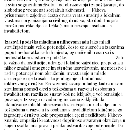
u svim segmentima života – od obrazovanja i zapošljavanja, do
slobodnog vremena i socijalnih aktivnosti. Njihova
prisutnost u zajednici često otvara vrata suradnji s lokalnim
vlastima i organizacijama civilnog društva, što dodatno jača
mrežu podrške djeci s teškoćama u razvoju i osobama s
invaliditetom.
Izazovi i podrška mladima u njihovom radu
Iako mladi
stručnjaci imaju veliki potencijal, često se susreću s izazovima
poput nedostatka radnih mjesta, ograničenih resursa i s
nedostatkom sustavne podrške. Zato
je važno da institucije, udruge i lokalne zajednice prepoznaju
njihov značaj i omoguće im stručno usavršavanje, mentorstvo i
rad u potencijalnom okruženju. Investiranje u mlade
stručnjake nije trošak – to je ulaganje u budućnost
inkluzivnog društva. Kroz zapošljavanje mladog kadra u svim
strukama pomoći djeci s teškoćama u razvoju i osobama s
invaliditetom razvija se sustav koji ne isključuje već osnažuje i
povezuje. Iz svega navedenog možemo zaključiti da
uključivanje mladih obrazovanih stručnjaka u rad s djecom s
teškoćama u razvoju i s osobama s invaliditetom ključno je za
izgradnju društva koje prepoznaje i cijeni različitosti. Njihovo
znanje, empatija i kreativnost doprinose stvaranju okruženja u
kojem svatko ima pravo i priliku ostvariti svoje potencijale. Da