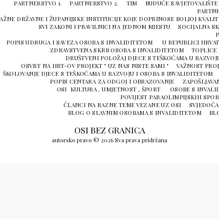
PARTNERSTVO 1.
PARTNERSTVO 2.
TIM
BUDUĆE SAVJETOVALIŠTE
PARTNE
AŽNE DRŽAVNE I ŽUPANIJSKE INSTITUCIJE KOJE DOPRINOSE BOLJOJ KVALIT
SVI ZAKONI I PRAVILNICI NA JEDNOM MJESTU
SOCIJALNA S
P
POPIS UDRUGA I SAVEZA OSOBA S INVALIDITETOM U REPUBLICI HRVA
ZDRAVSTVENA SKRB OSOBA S INVALIDITETOM
TOPLICE 
DRUŠTVENI POLOŽAJ DJECE S TEŠKOĆAMA U RAZVOJU
OSVRT NA HRT-OV PROJEKT " UZ NAS NISTE SAMI "
VAŽNOST PROJ
ŠKOLOVANJE DJECE S TEŠKOĆAMA U RAZVOJU I OSOBA S INVALIDITETOM
POPIS CENTARA ZA ODGOJ I OBRAZOVANJE
ZAPOŠLJAVA
OSI KULTURA , UMJETNOST , ŠPORT
OSOBE S INVALI
POVIJEST PARAOLIMPIJSKIH SPOR
ČLANCI NA RAZNE TEME VEZANE UZ OSI
SVJEDOČA
BLOG O SLAVNIM OSOBAMA S INVALIDITETOM
BLO
OSI BEZ GRANICA
autorsko pravo © 2026 Sva prava pridržana