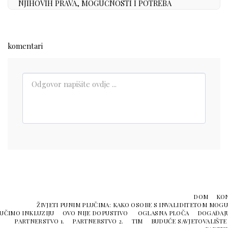
NJIHOVIH PRAVA, MOGUĆNOSTI I POTREBA
komentari
DOM
KO
ŽIVJETI PUNIM PLUČIMA: KAKO OSOBE S INVALIDITETOM MOGU 
UČIMO INKLUZIJU
OVO NIJE DOPUSTIVO
OGLASNA PLOČA
DOGAĐAJ
PARTNERSTVO 1.
PARTNERSTVO 2.
TIM
BUDUĆE SAVJETOVALIŠTE