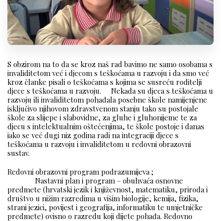
S obzirom na to da se kroz naš rad bavimo ne samo osobama s
invaliditetom već i djecom s teškoćama u razvoju i da smo već
kroz članke pisali o teškoćama s kojima se susreću roditelji
djece s teškoćama u razvoju. Nekada su djeca s teškoćama u
razvoju ili invaliditetom pohađala posebne škole namijenjene
isključivo njihovom zdravstvenom stanju tako su postojale
škole za slijepe i slabovidne, za gluhe i gluhonijeme te za
djecu s intelektualnim oštećenjima, te škole postoje i danas
iako se već dugi niz godina radi na integraciji djece s
teškoćama u razvoju i invaliditetom u redovni obrazovni
sustav.
Redovni obrazovni program podrazumijeva ;
Nastavni plan i program – obuhvaća osnovne
predmete (hrvatski jezik i književnost, matematiku, priroda i
društvo u nižim razredima u višim biologije, kemija, fizika,
strani jezici, povijest i geografija, informatiku te umjetničke
predmete) ovisno o razredu koji dijete pohađa. Redovno