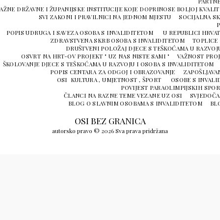
PARTNE
AŽNE DRŽAVNE I ŽUPANIJSKE INSTITUCIJE KOJE DOPRINOSE BOLJOJ KVALIT
SVI ZAKONI I PRAVILNICI NA JEDNOM MJESTU
SOCIJALNA S
P
POPIS UDRUGA I SAVEZA OSOBA S INVALIDITETOM U REPUBLICI HRVA
ZDRAVSTVENA SKRB OSOBA S INVALIDITETOM
TOPLICE 
DRUŠTVENI POLOŽAJ DJECE S TEŠKOĆAMA U RAZVOJU
OSVRT NA HRT-OV PROJEKT " UZ NAS NISTE SAMI "
VAŽNOST PROJ
ŠKOLOVANJE DJECE S TEŠKOĆAMA U RAZVOJU I OSOBA S INVALIDITETOM
POPIS CENTARA ZA ODGOJ I OBRAZOVANJE
ZAPOŠLJAVA
OSI KULTURA , UMJETNOST , ŠPORT
OSOBE S INVALI
POVIJEST PARAOLIMPIJSKIH SPOR
ČLANCI NA RAZNE TEME VEZANE UZ OSI
SVJEDOČA
BLOG O SLAVNIM OSOBAMA S INVALIDITETOM
BLO
OSI BEZ GRANICA
autorsko pravo © 2026 Sva prava pridržana