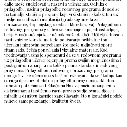
dalje može sudjelovati u nastavi s vršnjacima. Odluka o
prilagodbi i načinu prilagodbe redovnog programa donosi se
na temelju stručne procjene koju vrši stručni školski tim uz
mišljenje nadležnih institucija (gradskog ureda za
obrazovanje, županijskog ureda ili Ministarstva) .Prilagodbom
redovnog programa gradivo se smanjuje ili pojednostavljuje,
birajući način učenja koje učenik može dostići . Učitelji odnosno
nastavnici se koriste metode poučavanja prikladne tom
učeniku i njegovim potrebama što može uključivati sporiji
ritam rada, češća ponavljanja i vizualne materijale. Kod
vrednovanja važno je spomenuti da se u redovnom programu
uz prilagodbu učenici ocjenjuju prema svojim mogućnostima i
postignutom znanju a ne toliko prema standardu redovnog
programa. Prilagodbom redovnog obrazovnog programa
omogućava se učenicima s lakšim teškoćama da se školuju kao
i druga djeca uz dodatnu prilagodbu programa sukladno
njihovim potrebama i teškoćama Na ovaj način umanjujemo
diskriminaciju i potičemo ravnopravno sudjelovanje djece i
mladih u društvu kasnije i zapošljavanju što u konačnici podiže
njihovo samopouzdanje i kvalitetu života.