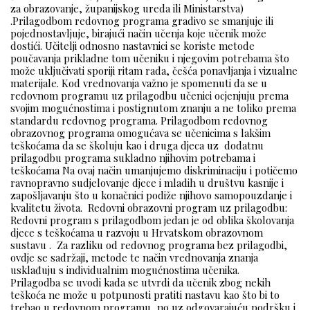
za obrazovanje, županijskog ureda ili Ministarstva)
.Prilagodbom redovnog programa gradivo se smanjuje ili
pojednostavljuje, birajući način učenja koje učenik može
dostići. Učitelji odnosno nastavnici se koriste metode
poučavanja prikladne tom učeniku i njegovim potrebama što
može uključivati sporiji ritam rada, češća ponavljanja i vizualne
materijale. Kod vrednovanja važno je spomenuti da se u
redovnom programu uz prilagodbu učenici ocjenjuju prema
svojim mogućnostima i postignutom znanju a ne toliko prema
standardu redovnog programa. Prilagodbom redovnog
obrazovnog programa omogućava se učenicima s lakšim
teškoćama da se školuju kao i druga djeca uz dodatnu
prilagodbu programa sukladno njihovim potrebama i
teškoćama Na ovaj način umanjujemo diskriminaciju i potičemo
ravnopravno sudjelovanje djece i mladih u društvu kasnije i
zapošljavanju što u konačnici podiže njihovo samopouzdanje i
kvalitetu života. Redovni obrazovni program uz prilagodbu:
Redovni program s prilagodbom jedan je od oblika školovanja
djece s teškoćama u razvoju u Hrvatskom obrazovnom
sustavu . Za razliku od redovnog programa bez prilagodbi,
ovdje se sadržaji, metode te način vrednovanja znanja
usklađuju s individualnim mogućnostima učenika.
Prilagodba se uvodi kada se utvrdi da učenik zbog nekih
teškoća ne može u potpunosti pratiti nastavu kao što bi to
trebao u redovnom programu, no uz odgovarajuću podršku i