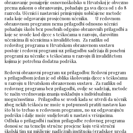
obrazovanje ponajprije osnovnoškolsko u Hrvatskoj je obvezno
prema zakonu o obrazovanju, pohađaju ga sva djeca od 1 do 8
razreda. Učenici i nastavnici primjenjuju uobičajene metode
rada koje odgovaraju prosječnom učeniku. U redovnom
obrazovnom programu nema prilagodbi odnosno učenici
pohađaju školu bez posebnih odgojno obrazovnih prilagodbi a
koje se uvode kod djece s teškoćama u razvoju, darovitim
učenicima ili učenicima s invaliditetom. Za razliku od
redovitog programa u Hrvatskom obrazovnom sustavu
postoje i redovni programi uz prilagodbu sadržaja ili posebni
programi za učenike s teškoćama u razvoju ili invaliditetom
kojima je potrebna dodatna podrška.
Redovni obrazovni program uz prilagodbu: Redovni program
s prilagodbom jedan je od oblika školovanja djece s teškoćama
u razvoju u Hrvatskom obrazovnom sustavu . Za razliku od
redovnog programa bez prilagodbi, ovdje se sadržaji, metode
te način vrednovanja znanja usklađuju s individualnim
mogućnostima . Prilagodba se uvodi kada se utvrdi da učenik
zbog nekih teškoća ne može u potpunosti pratiti nastavu kao
što bi to trebao u redovnom programu, no uz odgovarajuću
podršku i dalje može sudjelovati u nastavi s vršnjacima.
Odluka o prilagodbi i načinu prilagodbe redovnog programa
donosi se na temelju stručne procjene koju vrši stručni
školski tim uz mišljenje nadležnih institucija (gradskog ureda