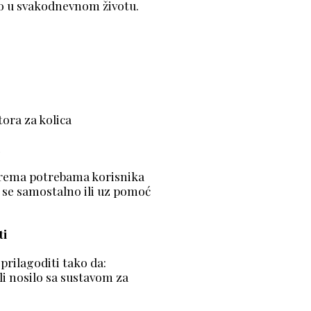
o u svakodnevnom životu.
ju:
ica u vozilo
ostora za kolica
a i putnika
 prema potrebama korisnika
se samostalno ili uz pomoć
ti
 mogu prilagoditi tako da:
a sustavom za