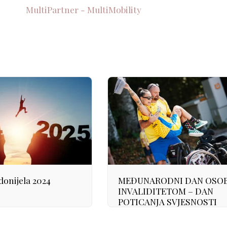
MultiPartner - MultiMobility
donijela 2024
MEĐUNARODNI DAN OSOB
INVALIDITETOM – DAN
POTICANJA SVJESNOSTI
JAVNOSTI O PRIHVAĆANJU
RAZLIČITOSTI U DRUŠTV