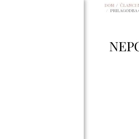
DOM
ČLANCI 
PRILAGODBA 
NEPO
DOM
KONTAKT
VIDJETI
POTENCIJAL
ŽIVJETI PUNIM
PLUČIMA: KAKO
OSOBE S