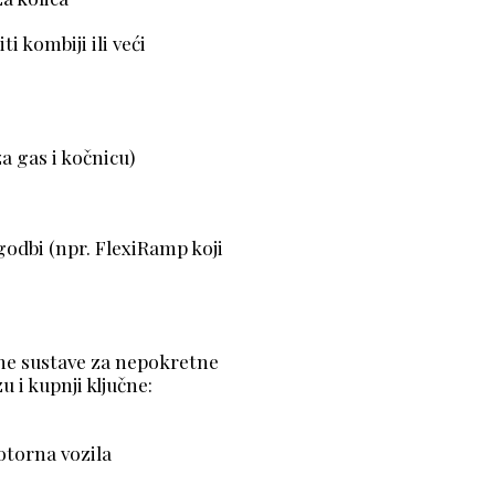
i kombiji ili veći
a gas i kočnicu)
odbi (npr. FlexiRamp koji
ene sustave za nepokretne
i uvozu i kupnji ključne:
 motorna vozila