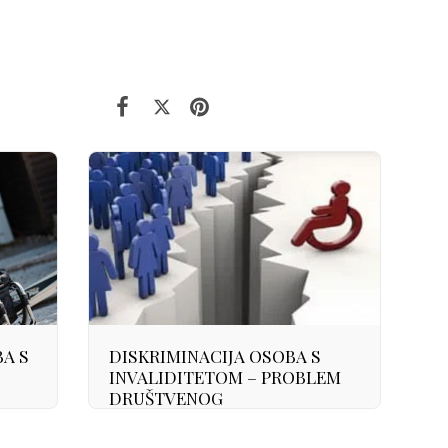
A S
DISKRIMINACIJA OSOBA S
INVALIDITETOM – PROBLEM
DRUŠTVENOG
NERAZUMIJEVANJA NJIHOVIH
U
PRAVA, MOGUĆNOSTI I