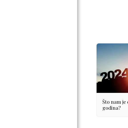
ŠPORTSKI USPJESI
POVIJEST
PARAOLIMPIJSKIH
SPORTOVA U
SVIJETU I
HRVATSKOJ
ČLANCI NA RAZNE
TEME VEZANE UZ
OSI
Svjedočanstva1.
Svjedočanstva2.
Što nam je 
BLOG O SLAVNIM
godina?
OSOBAMA S
INVALIDITETOM