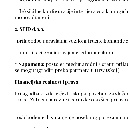
-fleksibilne konfiguracije interijera vozila mogu bit
monovolumeni .
2. SPID d.o.o.
prilagodbe upravljanja vozilom (ručne komande z
- modifikacije za upravljanje jednom rukom
*
Napomena:
postoje i međunarodni sistemi prilag
se mogu ugraditi preko partnera u Hrvatskoj )
Financijska realnost i prava
Prilagodba vozila je često skupa, posebno za slož
osobe. Zato su porezne i carinske olakšice pr
-oslobođenje ili smanjenje posebnog poreza na