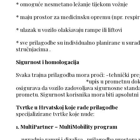
* omoguće nesmetano ležanje tijek
* maju prostor za medicinsku opremu (npr
* ulazak u vozilo olakšavaju rampe il
* sve prilagodbe su individualno planirane u sura
stručnjacima .
Sigurnost i homologacija
Svaka trajna prilagodba mora proći: -tehničk
*upis u prometnu dokumentacij
osigurava da vozilo zadovoljava sigurnosne standar
prometu. Sigurnost korisnika mora biti apsolutni 
Tvrtke u Hrvatskoj koje rade prilagodbe
U Hr
specijalizirane tvrtke koje nude:
1. MultiPartner – MultiMobility program
-ugradnja rampi i dizalica -prilagodba pros