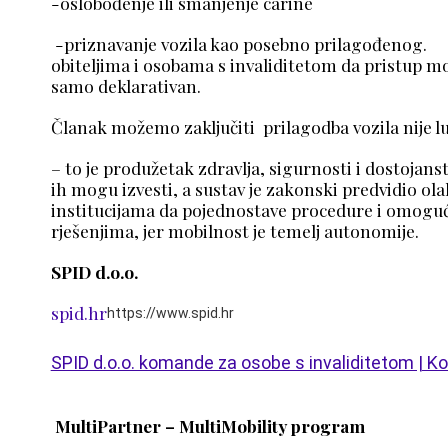
-oslobođenje ili smanjenje 
-priznavanje vozila kao posebno prilagođe
obiteljima i osobama s invaliditetom da pristup mo
samo deklarativan.
Članak možemo zaključiti
prilagodba vozila ni
– to je produžetak zdravlja, sigurnosti i dostojanst
ih mogu izvesti, a sustav je zakonski predvidio ola
institucijama da pojednostave procedure i omoguć
rješenjima, jer mobilnost je temelj autonomije.
SPID d.o.o.
spid.hr
https://www.spid.hr
SPID d.o.o. komande za osobe s invaliditetom | 
MultiPartner – MultiMobility program