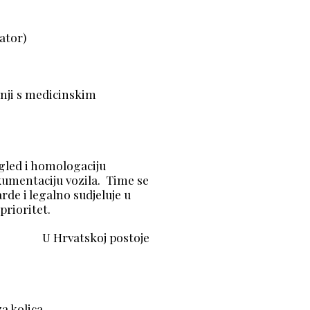
om vožnje
. respirator)
i liftovi
dnji s medicinskim
i pregled i homologaciju
u vozila. Time se
de i legalno sudjeluje u
prioritet.
vatskoj postoje
tora za kolica