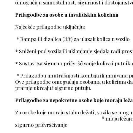
omogućuju samostalnost, sigurnost i dostojanstv
Prilagodbe za osobe u invalidskim kolicima
Najčešće prilagodbe uključu
* Rampa ili dizalica (lift) za ulazak kol
* Sniženi pod vozila ili uklanjanje sjedala radi pr
* Sustavi za sigurno pričvršćivanje kolic
* Prilagodbu unutrašnjosti kombija ili minivana
Ove prilagodbe omogućuju osobama u kolicima da 
pratnje ukrcaju i sigurno putuju.
Prilagodbe za nepokretne osobe koje moraju leža
Za osobe koje moraju stalno ležati, vozila se
* imaju ležaj ili nosilo s
sigurno pričvršćivanje