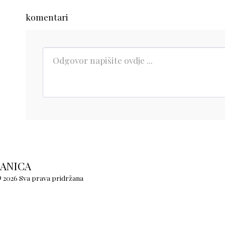
komentari
DOM
K
RANICA
ŽIVJETI 
UČIMO I
 2026 Sva prava pridržana
PARTNER
PARTNER
VAŽNE DR
SVI ZAKO
POPIS ŽU
POPIS U
ZDRAVST