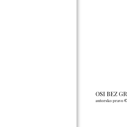
BLOG O LJUBAVI I
INVALIDITETU
OSI BEZ G
autorsko pravo ©