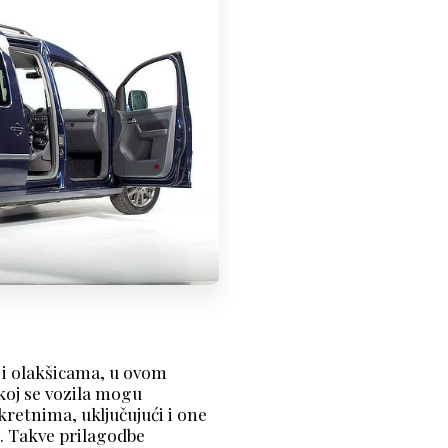
 i olakšicama, u ovom
koj se vozila mogu
kretnima, uključujući i one
i. Takve prilagodbe