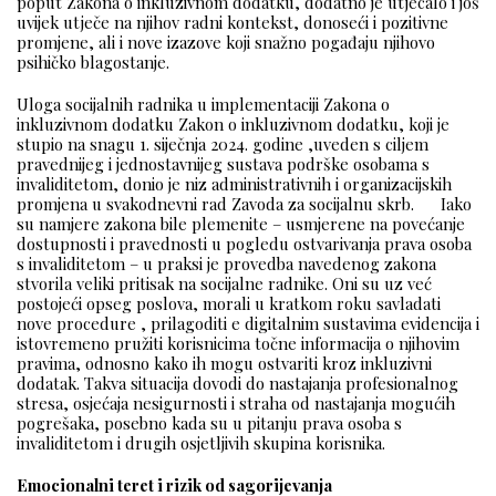
poput Zakona o inkluzivnom dodatku, dodatno je utjecalo i još
uvijek utječe na njihov radni kontekst, donoseći i pozitivne
promjene, ali i nove izazove koji snažno pogađaju njihovo
psihičko blagostanje.
Uloga socijalnih radnika u implementaciji Zakona o
inkluzivnom dodatku Zakon o inkluzivnom dodatku, koji je
stupio na snagu 1. siječnja 2024. godine ,uveden s ciljem
pravednijeg i jednostavnijeg sustava podrške osobama s
invaliditetom, donio je niz administrativnih i organizacijskih
promjena u svakodnevni rad Zavoda za socijalnu skrb. Iako
su namjere zakona bile plemenite – usmjerene na povećanje
dostupnosti i pravednosti u pogledu ostvarivanja prava osoba
s invaliditetom – u praksi je provedba navedenog zakona
stvorila veliki pritisak na socijalne radnike. Oni su uz već
postojeći opseg poslova, morali u kratkom roku savladati
nove procedure , prilagoditi e digitalnim sustavima evidencija i
istovremeno pružiti korisnicima točne informacija o njihovim
pravima, odnosno kako ih mogu ostvariti kroz inkluzivni
dodatak. Takva situacija dovodi do nastajanja profesionalnog
stresa, osjećaja nesigurnosti i straha od nastajanja mogućih
pogrešaka, posebno kada su u pitanju prava osoba s
invaliditetom i drugih osjetljivih skupina korisnika.
Emocionalni teret i rizik od sagorijevanja