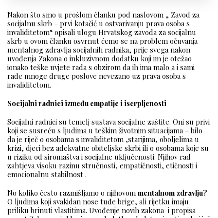
Nakon što smo u prošlom članku pod naslovom „ Zavod za
socijalnu skrb – prvi kotačić u ostvarivanju prava osoba s
invaliditetom“ opisali ulogu Hrvatskog zavoda za socijalnu
skrb u ovom članku osvrnut ćemo se na problem očuvanja
mentalnog zdravlja socijalnih radnika, prije svega nakon
uvođenja Zakona o inkluzivnom dodatku koji im je otežao
ionako teške uvjete rada s obzirom da ih ima malo a i sami
rade mnoge druge poslove nevezano uz prava osoba s
invaliditetom.
Socijalni radnici između empatije i iscrpljenosti
Socijalni radnici su temelj sustava socijalne zaštite. Oni su privi
koji se susreću s ljudima u teškim životnim situacijama – bilo
da je riječ o osobama s invaliditetom ,starijima, oboljelima u
krizi, djeci bez adekvatne obiteljske skrbi ili o osobama koje su
u riziku od siromaštva i socijalne uključenosti. Njihov rad
zahtjeva visoku razinu stručnosti, empatičnosti, etičnosti i
emocionalnu stabilnost .
No koliko često razmišljamo o njihovom
mentalnom
zdravlju?
O ljudima koji svakidan nose tuđe brige, ali rijetku imaju
priliku brinuti vlastitima. Uvođenje novih zakona i propisa