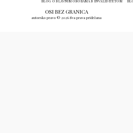
BLOG O SLAVNIM OSOBAMA S INVALIDITETOM
BLO
OSI BEZ GRANICA
autorsko pravo © 2026 Sva prava pridržana