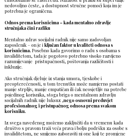
emocionalno se rasteretiti. Nažalost u praksi su supervizije
nedovoljno česte, a dostupnost stručne pomoći koja im je
potrebna je ograničena.
Odnos prema korisnicima – kada mentalno zdravlje
stručnjaka čini razliku
Mentalno zdrav socijalni radnik nije samo zadovoljan
zaposlenik – on je i
ključan faktor u kvaliteti odnosa s
korisnicima.
Posebno kada govorimo o radu s osobama s
invaliditetom, tada je pogotovo potrebno visoko razvijeno
razumijevanje pristupačnosti, poštovanja različitosti i
inkluzije.
Ako stručnjak djeluje iz stanja umora, tjeskobe i
preopterećenosti, u tom trenutku može namjerno postati
manje strpljiv, manje empatičan ili čak neosjetljiv na potrebe
pojedinog korisnika, stoga briga o mentalnom zdravlju
socijalnih radnik nije luksuz ,
nego osnovni preduvjet
profesionalnog i pristupačnog odnosa prema svakom
korisniku.
Iz svega navedenog možemo zaključiti da u vremenu kada
društvo s pravom traži veća prava i bolju podršku za osobe s
invaliditetom, ne smijemo zaboraviti ni one koji te promjene