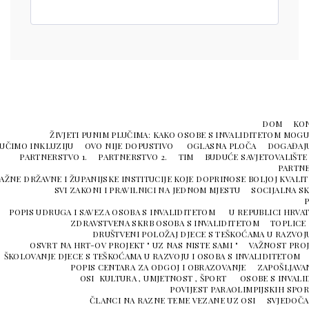
DOM
KO
ŽIVJETI PUNIM PLUČIMA: KAKO OSOBE S INVALIDITETOM MOGU 
UČIMO INKLUZIJU
OVO NIJE DOPUSTIVO
OGLASNA PLOČA
DOGAĐAJ
PARTNERSTVO 1.
PARTNERSTVO 2.
TIM
BUDUĆE SAVJETOVALIŠTE
PARTNE
AŽNE DRŽAVNE I ŽUPANIJSKE INSTITUCIJE KOJE DOPRINOSE BOLJOJ KVALIT
SVI ZAKONI I PRAVILNICI NA JEDNOM MJESTU
SOCIJALNA S
P
POPIS UDRUGA I SAVEZA OSOBA S INVALIDITETOM U REPUBLICI HRVA
ZDRAVSTVENA SKRB OSOBA S INVALIDITETOM
TOPLICE 
DRUŠTVENI POLOŽAJ DJECE S TEŠKOĆAMA U RAZVOJU
OSVRT NA HRT-OV PROJEKT " UZ NAS NISTE SAMI "
VAŽNOST PROJ
ŠKOLOVANJE DJECE S TEŠKOĆAMA U RAZVOJU I OSOBA S INVALIDITETOM
POPIS CENTARA ZA ODGOJ I OBRAZOVANJE
ZAPOŠLJAVA
OSI KULTURA , UMJETNOST , ŠPORT
OSOBE S INVALI
POVIJEST PARAOLIMPIJSKIH SPOR
ČLANCI NA RAZNE TEME VEZANE UZ OSI
SVJEDOČA