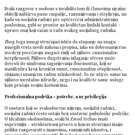
Svaki razgovor s osobom s invaliditetom ili članovima njezine
obitelji zahtjeva puno empatije, razumijevanja i strpljenja, no
kada su socijalni radnici pre opterećeni administrativnim
poslovima, gubi se prostor za kvalitetan ljudski kontakt –
upravo onaj koji važan u radu svakog socijalnog radnika.
Zbog toga mnogi stručnjaci ističu da stupanje na snagu
mnogih vrsta novih zakona i propisa, iako su dobronamjerno
uvedeni povećavaju mogući rizik od njihove emocionalne
iscrpljenosti. Njihovo dugotrajno izlaganje stresu može
dovesti do sindroma sagorijevanja (burmouta), koji se
manifestira kroz kronični umor, emocionalnu otupljenost,
cinizam i smanjenu radnu učinkovitost. To ne utječe samo na
njihovo mentalno zdravlje, nego i na kvalitete same usluge
koju pružaju svojim korisnicima.
Profesionalna podrška – potrebe, a ne privilegija
U sustavu koji se svakodnevno mijenja, socijalni radnici,
socijalni radnici često ostaju bez sustavne psihološke podrške.
U idealnim okolnostima, svaki bi Zavod trebao imati
superviziju – strukturirani proces u kojem stručnjaci imaju
priliku razgovarati o izazovima, razmijeniti iskustva, i