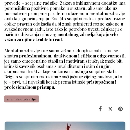
provode – socijalne radnike. Zakon o inkluzivnom dodatku ima
potencijalima pozitivne pomake u sustavu, ali samo ako uz
normativne promjene paralelno ulažemo u mentalno zdravlje
onih koji ga primjenjuju. Kao što socijalni radnici prolaze razne
oblike pravnih edukacija da bi znali primijeniti razne zakone u
svakodnevnom radu, isto tako je potrebno uvesti edukaciju o
načinu održavanja njihovog
mentalnog zdravlja koje je vrlo
važno za njihov kvalitetni rad.
Mentalno zdravlje nije samo važno radi njih samih – ono se
smatra
profesionalnom
,
društvenom i etičkom odgovornosti,
jer samo emocionalno stabilan i motiviran stručnjak može biti
istinski saveznik osobama s invaliditetom i svim drugim
skupinama društva koje su korisnici usluga socijalne skrbi.
Briga o socijalnim radnicima znači jačanje cijelog sustava, a to
je – prvi, ali najvažniji korak prema istinski
pristupačnom i
profesionalnom pristupu.
mentalno zdravlje