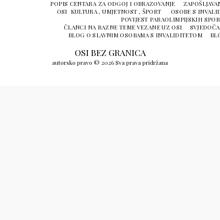
POPIS CENTARA ZA ODGOJ I OBRAZOVANJE
ZAPOŠLJAVA
OSI KULTURA , UMJETNOST , ŠPORT
OSOBE S INVALI
POVIJEST PARAOLIMPIJSKIH SPOR
ČLANCI NA RAZNE TEME VEZANE UZ OSI
SVJEDOČA
BLOG O SLAVNIM OSOBAMA S INVALIDITETOM
BLO
OSI BEZ GRANICA
autorsko pravo © 2026 Sva prava pridržana