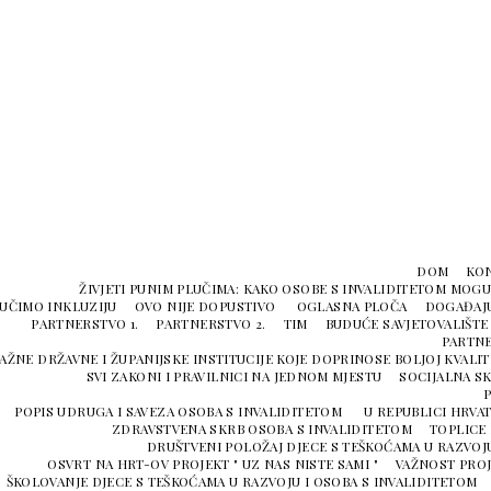
DOM
KO
ŽIVJETI PUNIM PLUČIMA: KAKO OSOBE S INVALIDITETOM MOGU 
UČIMO INKLUZIJU
OVO NIJE DOPUSTIVO
OGLASNA PLOČA
DOGAĐAJ
PARTNERSTVO 1.
PARTNERSTVO 2.
TIM
BUDUĆE SAVJETOVALIŠTE
PARTNE
AŽNE DRŽAVNE I ŽUPANIJSKE INSTITUCIJE KOJE DOPRINOSE BOLJOJ KVALIT
SVI ZAKONI I PRAVILNICI NA JEDNOM MJESTU
SOCIJALNA S
P
POPIS UDRUGA I SAVEZA OSOBA S INVALIDITETOM U REPUBLICI HRVA
ZDRAVSTVENA SKRB OSOBA S INVALIDITETOM
TOPLICE 
DRUŠTVENI POLOŽAJ DJECE S TEŠKOĆAMA U RAZVOJU
OSVRT NA HRT-OV PROJEKT " UZ NAS NISTE SAMI "
VAŽNOST PROJ
ŠKOLOVANJE DJECE S TEŠKOĆAMA U RAZVOJU I OSOBA S INVALIDITETOM